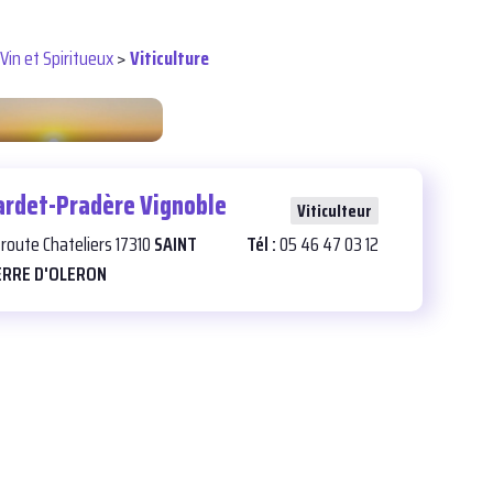
Vin et Spiritueux
>
Viticulture
xime Pinard
ardet-Pradère Vignoble
25
Viticulteur
 route Chateliers 17310
SAINT
Tél :
05 46 47 03 12
ERRE D'OLERON
ulteur
à La Brée-les-