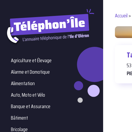
Accueil
>
Ma
T
Agriculture et Élevage
53
Alarme et Domotique
PI
Vitic
Alimentation
Bains
Auto, Moto et Vélo
Banque et Assurance
Bâtiment
Bricolage