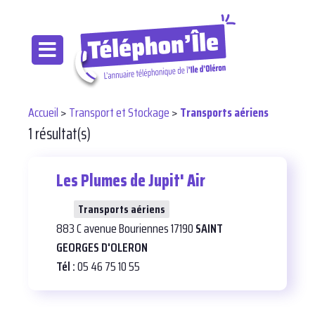
Accueil
>
Transport et Stockage
>
Transports aériens
1 résultat(s)
Les Plumes de Jupit' Air
24
Transports aériens
883 C avenue Bouriennes 17190
SAINT
GEORGES D'OLERON
Tél :
05 46 75 10 55