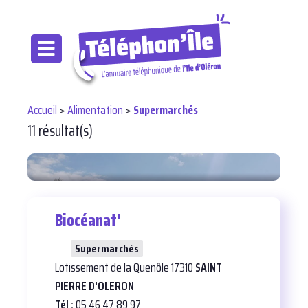
Accueil
>
Alimentation
>
Supermarchés
11 résultat(s)
Biocéanat'
25
Supermarchés
Lotissement de la Quenôle 17310
SAINT
PIERRE D'OLERON
Tél :
05 46 47 89 97