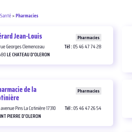
Santé
>
Pharmacies
érard Jean-Louis
25
Pharmacies
 rue Georges Clemenceau
Tél :
05 46 47 74 28
480
LE CHATEAU D'OLERON
harmacie de la
25
Pharmacies
otinière
 avenue Pins La Cotinière 17310
Tél :
05 46 47 26 54
INT PIERRE D'OLERON