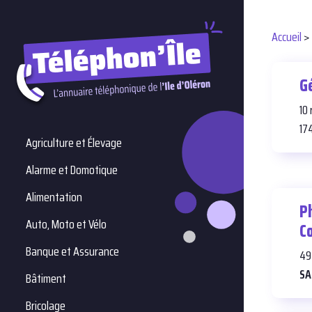
Accueil
>
G
10
17
Agriculture et Élevage
Alarme et Domotique
Alimentation
P
Auto, Moto et Vélo
C
Banque et Assurance
49
SA
Bâtiment
Bricolage