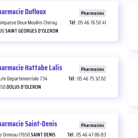
harmacie Dufloux
26
Pharmacies
 impasse Deux Moulins Cheray
Tél :
05 46 76 50 41
190
SAINT GEORGES D'OLERON
harmacie Hattabe Lalis
29
Pharmacies
ute Departementale 734
Tél :
05 46 75 32 02
550
DOLUS D'OLERON
harmacie Saint-Denis
22
Pharmacies
e Ormeau 17650
SAINT DENIS
Tél :
05 46 47 86 83