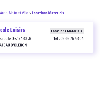
Auto, Moto et Vélo
>
Locations Materiels
cole Loisirs
24
Locations Materiels
Bis route Ors 17480
LE
Tél :
05 46 76 43 04
ATEAU D'OLERON