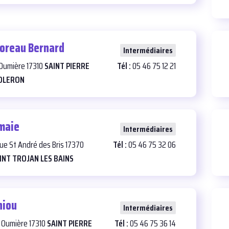
oreau Bernard
24
Intermédiaires
 Oumière 17310
SAINT PIERRE
Tél :
05 46 75 12 21
OLERON
maie
21
Intermédiaires
rue St André des Bris 17370
Tél :
05 46 75 32 06
INT TROJAN LES BAINS
hiou
24
Intermédiaires
zi Oumière 17310
SAINT PIERRE
Tél :
05 46 75 36 14