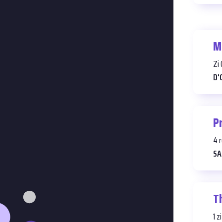
M
Zi
D'
P
4 
SA
T
1 