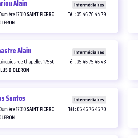
riou Alain
23
Intermédiaires
 Oumière 17310
SAINT PIERRE
Tél :
05 46 76 44 79
OLERON
hastre Alain
25
Intermédiaires
Quinquies rue Chapelles 17550
Tél :
05 46 75 46 43
LUS D'OLERON
os Santos
24
Intermédiaires
 Oumière 17310
SAINT PIERRE
Tél :
05 46 76 45 70
OLERON