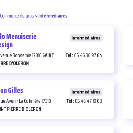
Commerce de gros
>
Intermédiaires
llo Menuiserie
25
Intermédiaires
esign
avenue Bonnemie 17310
SAINT
Tél :
05 46 36 97 64
ERRE D'OLERON
un Gilles
25
Intermédiaires
rue Avenir La Cotinière 17310
Tél :
05 46 47 10 08
INT PIERRE D'OLERON