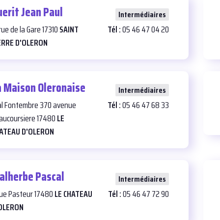
uerit Jean Paul
28
Intermédiaires
 rue de la Gare 17310
SAINT
Tél :
05 46 47 04 20
ERRE D'OLERON
a Maison Oleronaise
24
Intermédiaires
al Fontembre 370 avenue
Tél :
05 46 47 68 33
aucoursiere 17480
LE
ATEAU D'OLERON
alherbe Pascal
25
Intermédiaires
rue Pasteur 17480
LE CHATEAU
Tél :
05 46 47 72 90
OLERON