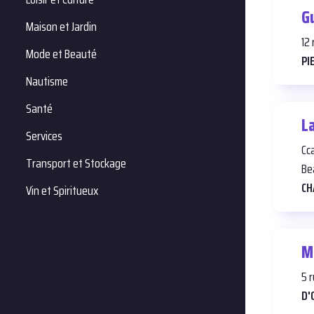
G
Maison et Jardin
12
Mode et Beauté
PI
Nautisme
Santé
L
Services
Cc
Transport et Stockage
Be
CH
Vin et Spiritueux
M
5 
D'