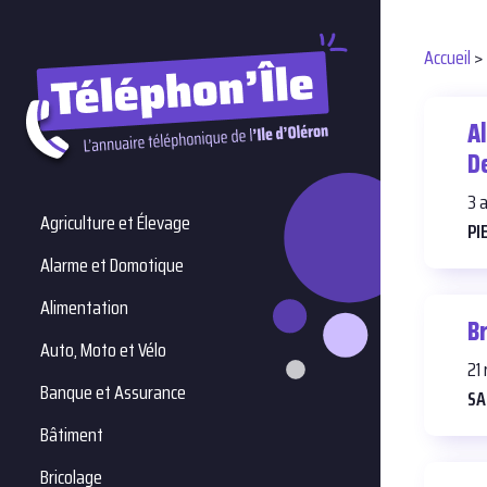
Accueil
>
A
D
3 
Agriculture et Élevage
PI
Alarme et Domotique
Alimentation
Br
Auto, Moto et Vélo
21 
Banque et Assurance
SA
Bâtiment
Bricolage