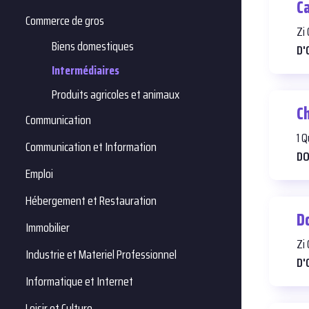
Ca
Commerce de gros
Zi
Biens domestiques
D'
Intermédiaires
Produits agricoles et animaux
C
Communication
1 
Communication et Information
DO
Emploi
Hébergement et Restauration
D
Immobilier
Zi
Industrie et Materiel Professionnel
D'
Informatique et Internet
Loisir et Culture