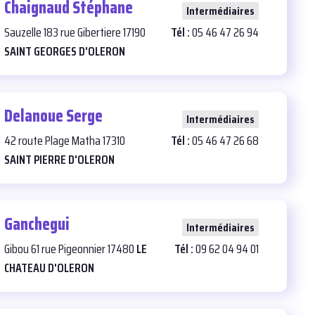
Chaignaud Stéphane
26
Intermédiaires
Sauzelle 183 rue Gibertiere 17190
Tél :
05 46 47 26 94
SAINT GEORGES D'OLERON
Delanoue Serge
24
Intermédiaires
42 route Plage Matha 17310
Tél :
05 46 47 26 68
SAINT PIERRE D'OLERON
Ganchegui
23
Intermédiaires
Gibou 61 rue Pigeonnier 17480
LE
Tél :
09 62 04 94 01
CHATEAU D'OLERON