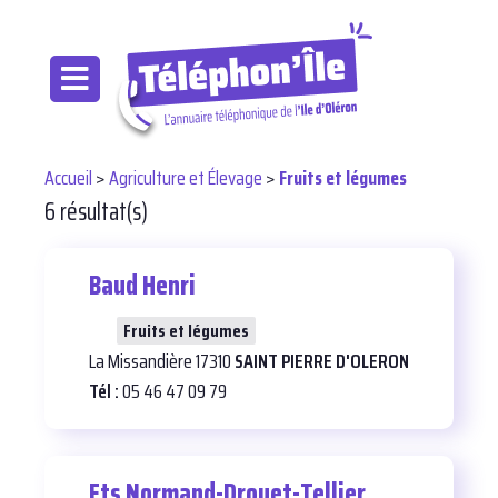
Accueil
>
Agriculture et Élevage
>
Fruits et légumes
6 résultat(s)
Baud Henri
28
Fruits et légumes
La Missandière 17310
SAINT PIERRE D'OLERON
Tél :
05 46 47 09 79
Ets Normand-Drouet-Tellier