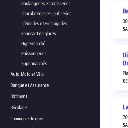
Boulangeries et pâtisseries
B
Chocolateries et Confiseries
38
Crèmeries et Fromageries
SA
Fabricant de glaces
Hypermarché
Poissonneries
D
D
Supermarchés
Pl
Auto, Moto et Vélo
GE
Banque et Assurance
Bâtiment
La
Bricolage
78
Commerce de gros
SA