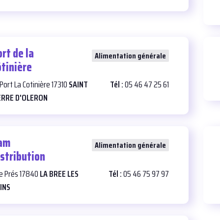
rt de la
27
Alimentation générale
ôtinière
 Port La Cotinière 17310
SAINT
Tél :
05 46 47 25 61
ERRE D'OLERON
am
23
Alimentation générale
istribution
e Prés 17840
LA BREE LES
Tél :
05 46 75 97 97
INS