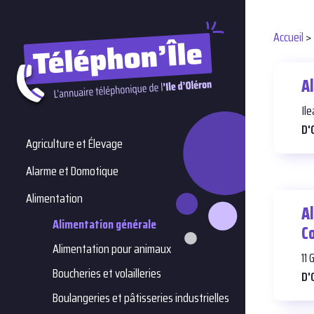
Accueil
>
A
Il
D'
Agriculture et Élevage
Alarme et Domotique
Alimentation
A
Alimentation générale
C
Alimentation pour animaux
11
Boucheries et volailleries
D'
Boulangeries et pâtisseries industrielles