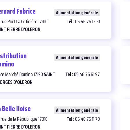
ernard Fabrice
23
Alimentation générale
 rue Port La Cotinière 17310
Tél :
05 46 76 13 31
INT PIERRE D'OLERON
istribution
25
Alimentation générale
omino
ace Marché Domino 17190
SAINT
Tél :
05 46 76 61 97
ORGES D'OLERON
 Belle Iloise
29
Alimentation générale
 rue de la République 17310
Tél :
05 46 75 11 70
INT PIERRE D'OLERON